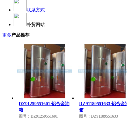
联系方式
外贸网站
更多
产品推荐
DZ91259551601 铝合金油
DZ91189551633 铝合金
箱
箱
图号：
DZ91259551601
图号：
DZ91189551633